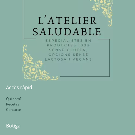
Accès ràpid
Qui som?
Recetas
Contacte
Botiga