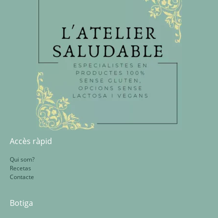
Accès ràpid
Qui som?
Recetas
Contacte
Botiga