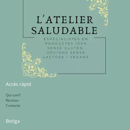
Accès ràpid
Qui som?
Recetas
Contacte
Botiga