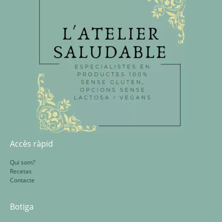
Accès ràpid
Qui som?
Recetas
Contacte
Botiga