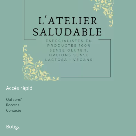
Accès ràpid
Qui som?
Recetas
Contacte
Botiga