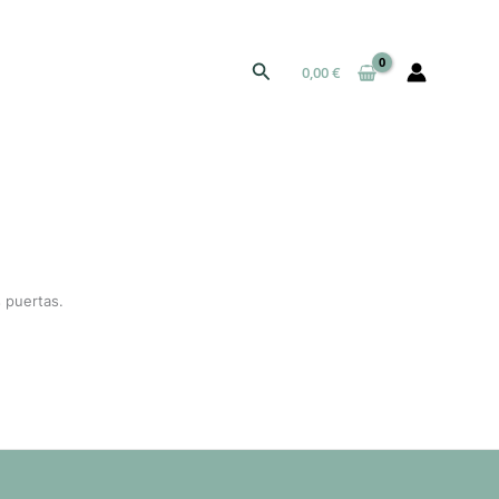
Buscar
0,00
€
 puertas.