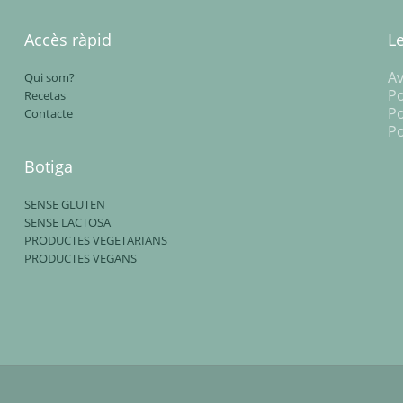
Accès ràpid
L
Av
Qui som?
Po
Recetas
Po
Contacte
Po
Botiga
SENSE GLUTEN
SENSE LACTOSA
PRODUCTES VEGETARIANS
PRODUCTES VEGANS