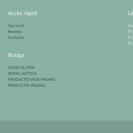
Accès ràpid
L
Av
Qui som?
Po
Recetas
Po
Contacte
Po
Botiga
SENSE GLUTEN
SENSE LACTOSA
PRODUCTES VEGETARIANS
PRODUCTES VEGANS