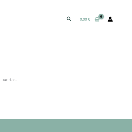
Buscar
0,00
€
 puertas.