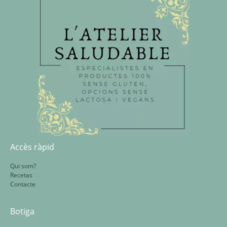
Accès ràpid
Qui som?
Recetas
Contacte
Botiga