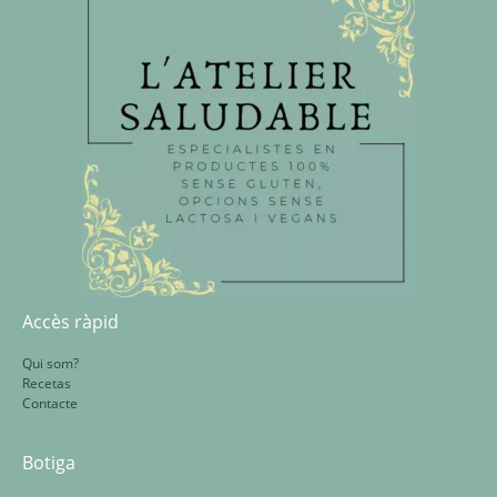
Accès ràpid
Qui som?
Recetas
Contacte
Botiga