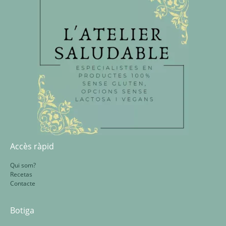
Accès ràpid
Qui som?
Recetas
Contacte
Botiga