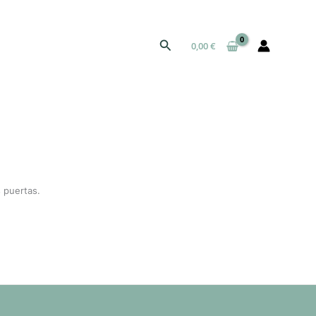
Buscar
0,00
€
 puertas.