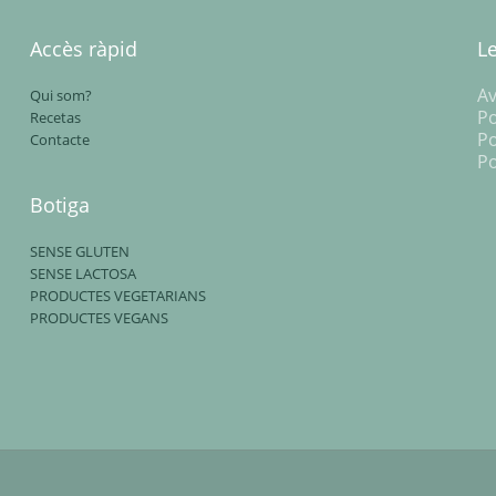
Accès ràpid
L
Av
Qui som?
Po
Recetas
Po
Contacte
Po
Botiga
SENSE GLUTEN
SENSE LACTOSA
PRODUCTES VEGETARIANS
PRODUCTES VEGANS