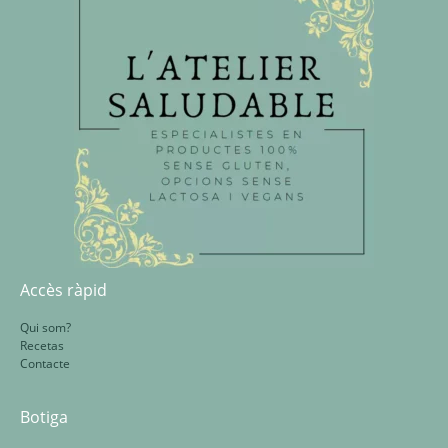
Accès ràpid
Qui som?
Recetas
Contacte
Botiga