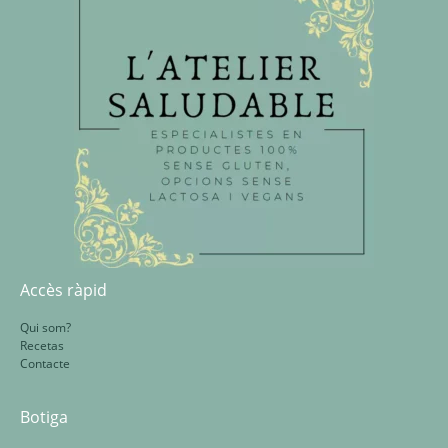
Accès ràpid
Qui som?
Recetas
Contacte
Botiga