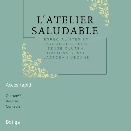
Accès ràpid
Qui som?
Recetas
Contacte
Botiga