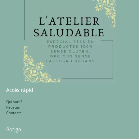
Accès ràpid
Qui som?
Recetas
Contacte
Botiga