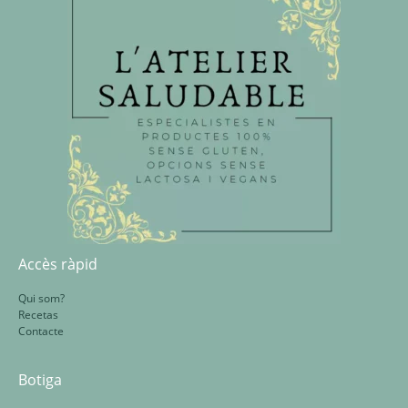
Accès ràpid
Qui som?
Recetas
Contacte
Botiga