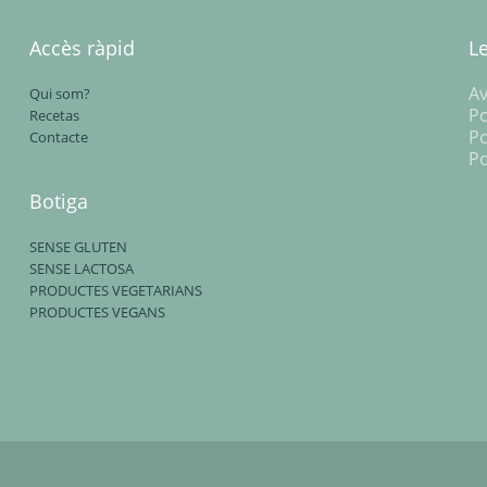
Accès ràpid
L
Av
Qui som?
Po
Recetas
Po
Contacte
Po
Botiga
SENSE GLUTEN
SENSE LACTOSA
PRODUCTES VEGETARIANS
PRODUCTES VEGANS