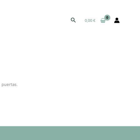
Buscar
0,00
€
 puertas.