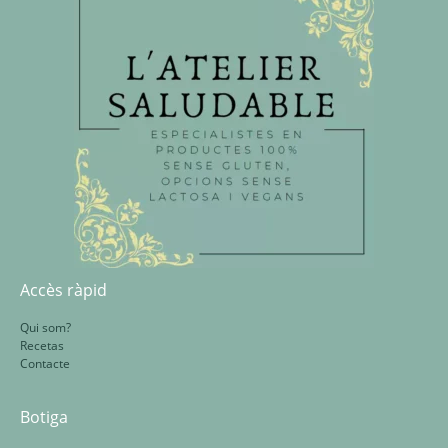
Accès ràpid
Qui som?
Recetas
Contacte
Botiga