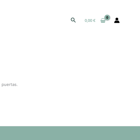
Buscar
0,00
€
 puertas.