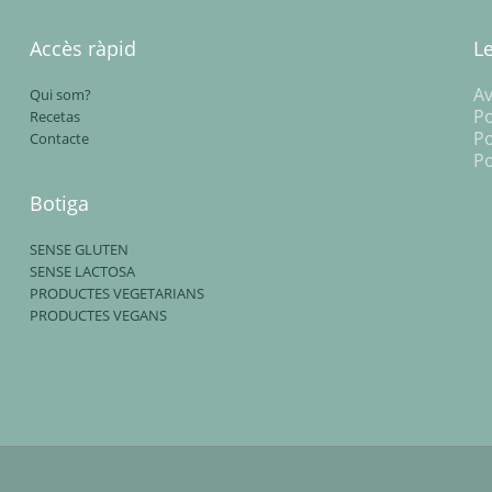
Accès ràpid
L
Av
Qui som?
Po
Recetas
Po
Contacte
Po
Botiga
SENSE GLUTEN
SENSE LACTOSA
PRODUCTES VEGETARIANS
PRODUCTES VEGANS