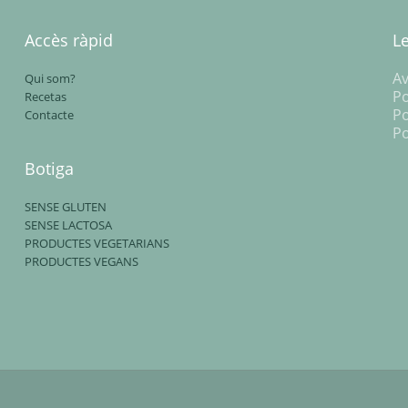
Accès ràpid
L
Av
Qui som?
Po
Recetas
Po
Contacte
Po
Botiga
SENSE GLUTEN
SENSE LACTOSA
PRODUCTES VEGETARIANS
PRODUCTES VEGANS