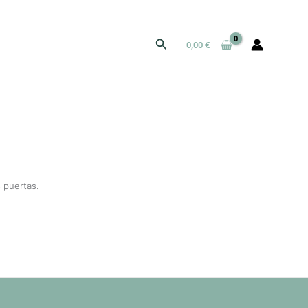
Buscar
0,00
€
 puertas.