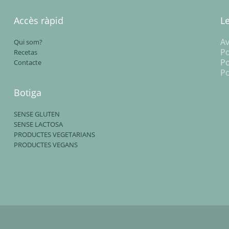
Accès ràpid
L
Av
Qui som?
Po
Recetas
Po
Contacte
Po
Botiga
SENSE GLUTEN
SENSE LACTOSA
PRODUCTES VEGETARIANS
PRODUCTES VEGANS