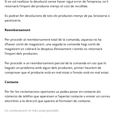
Si es vol realitzar la devolució sense haver sigut error de l’empresa, se li
retornarà l’import del producte menys el cost de recollida.
Es podran fer devolucions de tots els productes menys de pa, brioixeria o
pastisseria.
Reemborsament
Per procedir al reemborsament total de la comanda, aquesta no ha
d’haver sortit de magatzem, una vegada la comanda hagi sortit de
magatzem es cobrarà la despesa d’enviament i només es retornarà
l’import dels productes.
Per procedir a un reemborsament parcial de la comanda en cas que hi
hagués un problema amb algun dels productes, primer hauríem de
comprovar que el producte està en mal estat o l’envàs està en mal estat.
Contacte
Per fer les reclamacions oportunes us podeu posar en contacte als
números de telèfon que apareixen a l’apartat contacte o enviar un correu
electrònic a la direcció que apareix al formulari de contacte.
Us contestarem el més aviat possible.